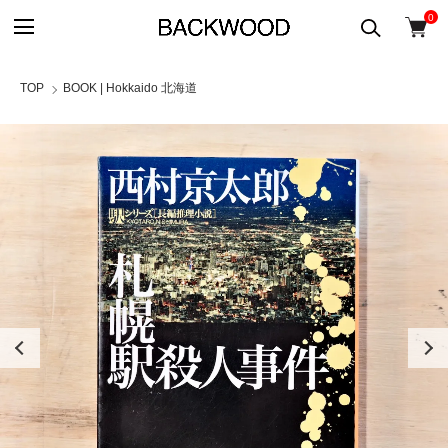
0
TOP
BOOK | Hokkaido 北海道