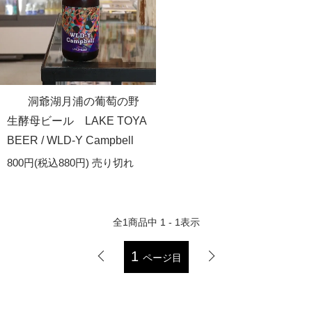
洞爺湖月浦の葡萄の野
生酵母ビール LAKE TOYA
BEER / WLD-Y Campbell
800円(税込880円)
売り切れ
全
1
商品中
1 - 1
表示
1
ページ目