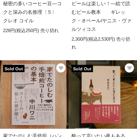
秘密の多いコーヒー豆―コ
ビールは楽しい！―絵で読
クと深みの名推理〈５〉
むビール教本 ギレッ
クレオ コイル
ク・オベール/ヤニス・ヴァ
ルツィコス
228円(税込250円)
売り切れ
2,300円(税込2,530円)
売り切
れ
Sold Out
Sold Out
家でたのしむ手焙煎（ハン
酔って言いたい夜もある