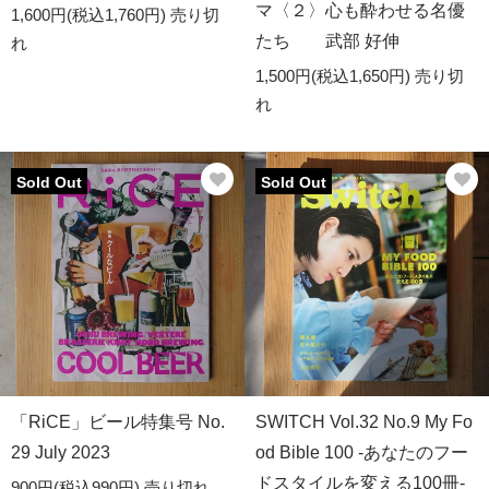
マ〈２〉心も酔わせる名優
1,600円(税込1,760円)
売り切
たち 武部 好伸
れ
1,500円(税込1,650円)
売り切
れ
Sold Out
Sold Out
「RiCE」ビール特集号 No.
SWITCH Vol.32 No.9 My Fo
29 July 2023
od Bible 100 -あなたのフー
ドスタイルを変える100冊-
900円(税込990円)
売り切れ