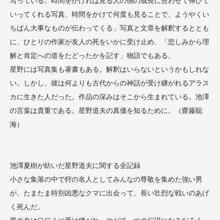
写っている。時間をかければ見る人の側の成長に合わせて伸びて
いってくれる写真、時間をかけて何度も見ることで、ようやくい
ちばん大事なものが伝わってくる」写真と文章を解釈するととも
に、ひとりの作家が友人の死をいかに受け止め、「悲しみから理
解と肯定への道をたどったかを記す」物語でもある。
星野には写真集も著書もある。解釈はいらないというかもしれな
い。しかし、彼は何よりも古代からの神話が受け継がれるアラス
カに生きた人だった。作品の深みはそこから生まれている。池澤
の言葉は貴重である。星野道夫の真価を知るために。（齋藤聡
海）
池澤夏樹が紡いだ星野道夫に関する全記録
小さな集落の中で狩の名人としてみんなの尊敬を集めた強い男
が、たまたま特別凶悪なクマに出会って、長い壮烈な戦いのあげ
く死んだ。