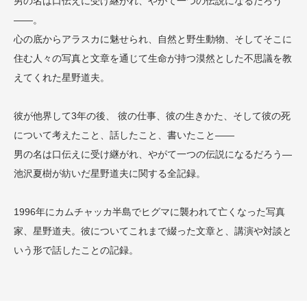
男の名は口伝えに受け継がれ、やがて一つの伝説になるだろう
――。
心の底からアラスカに魅せられ、自然と野生動物、そしてそこに
住む人々の写真と文章を通じて生命が持つ漠然とした不思議を教
えてくれた星野道夫。
彼が他界して3年の後、 彼の仕事、彼の生きかた、そして彼の死
について考えたこと、話したこと、書いたこと――
男の名は口伝えに受け継がれ、やがて一つの伝説になるだろう―
池沢夏樹が紡いだ星野道夫に関する全記録。
1996年にカムチャッカ半島でヒグマに襲われて亡くなった写真
家、星野道夫。彼についてこれまで綴った文章と、講演や対談と
いう形で話したことの記録。