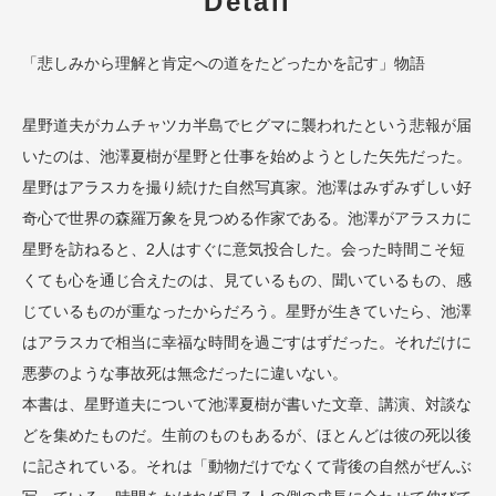
Detail
「悲しみから理解と肯定への道をたどったかを記す」物語
星野道夫がカムチャツカ半島でヒグマに襲われたという悲報が届
いたのは、池澤夏樹が星野と仕事を始めようとした矢先だった。
星野はアラスカを撮り続けた自然写真家。池澤はみずみずしい好
奇心で世界の森羅万象を見つめる作家である。池澤がアラスカに
星野を訪ねると、2人はすぐに意気投合した。会った時間こそ短
くても心を通じ合えたのは、見ているもの、聞いているもの、感
じているものが重なったからだろう。星野が生きていたら、池澤
はアラスカで相当に幸福な時間を過ごすはずだった。それだけに
悪夢のような事故死は無念だったに違いない。
本書は、星野道夫について池澤夏樹が書いた文章、講演、対談な
どを集めたものだ。生前のものもあるが、ほとんどは彼の死以後
に記されている。それは「動物だけでなくて背後の自然がぜんぶ