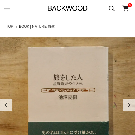
0
TOP
BOOK | NATURE 自然