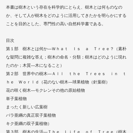
本書は樹木という存在を科学的にとらえ、樹木とは何ものなの
か、そして人が樹木をどのように活用してきたかを明らかにする
ことを目的とした、専門性の高い自然科学書である。
目次
第１部 樹木とは何か―Ｗｈａｔ Ｉｓ ａ Ｔｒｅｅ？（素朴
な疑問に複雑な答え；樹木の命名・分類；樹木はどのように現れ
たのか；木質―木になること）
第２部 世界中の樹木―Ａｌｌ ｔｈｅ Ｔｒｅｅｓ ｉｎ ｔ
ｈｅ Ｗｏｒｌｄ（花のない樹木―球果植物（針葉樹）
花の咲く樹木―モクレンその他の原始植物
単子葉植物
まったく新しい広葉樹
バラ亜綱の真正双子葉植物
キク亜綱の双子葉植物）
第３部 樹木の生活―Ｔｈｅ Ｌｉｆｅ ｏｆ Ｔｒｅｅ（樹木