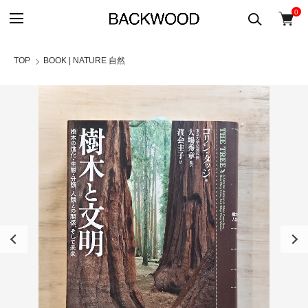
0
TOP
BOOK | NATURE 自然