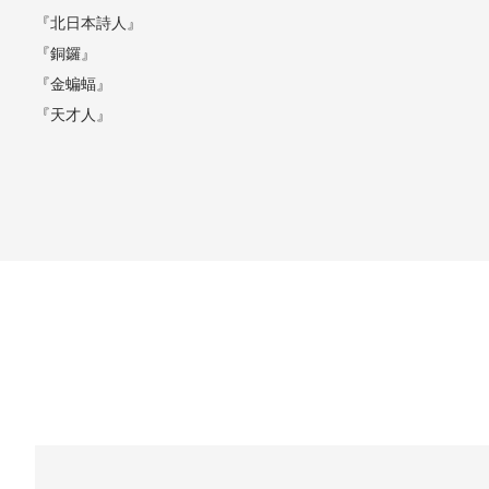
『北日本詩人』
『銅鑼』
『金蝙蝠』
『天才人』