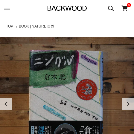
0
TOP
BOOK | NATURE 自然