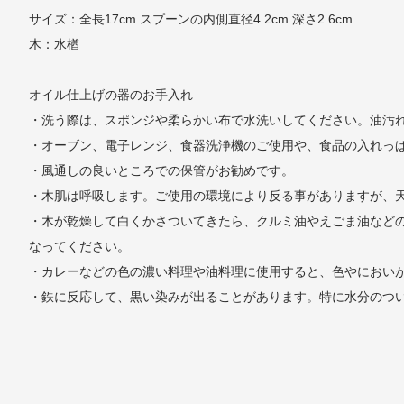
サイズ：全長17cm スプーンの内側直径4.2cm 深さ2.6cm
木：水楢
オイル仕上げの器のお手入れ
・洗う際は、スポンジや柔らかい布で水洗いしてください。油汚
・オーブン、電子レンジ、食器洗浄機のご使用や、食品の入れっ
・風通しの良いところでの保管がお勧めです。
・木肌は呼吸します。ご使用の環境により反る事がありますが、
・木が乾燥して白くかさついてきたら、クルミ油やえごま油など
なってください。
・カレーなどの色の濃い料理や油料理に使用すると、色やにおい
・鉄に反応して、黒い染みが出ることがあります。特に水分のつ