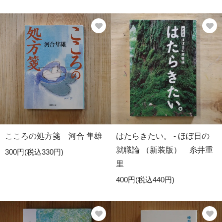
こころの処方箋 河合 隼雄
はたらきたい。 - ほぼ日の
就職論 （新装版） 糸井重
300円(税込330円)
里
400円(税込440円)