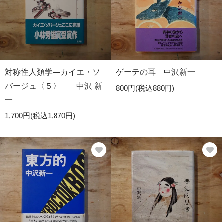
対称性人類学―カイエ・ソ
ゲーテの耳 中沢新一
バージュ〈５〉 中沢 新
800円(税込880円)
一
1,700円(税込1,870円)