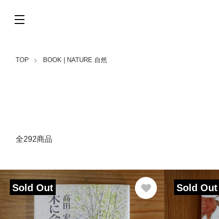
TOP
BOOK | NATURE 自然
全292商品
Sold Out
Sold Out