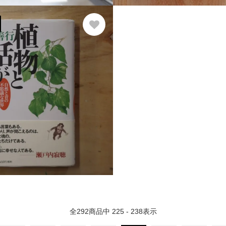
全
292
商品中
225 - 238
表示