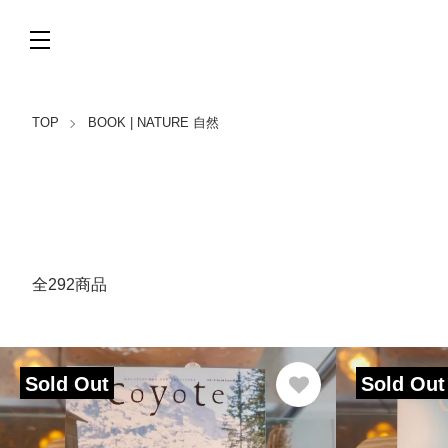
TOP
BOOK | NATURE 自然
全292商品
Sold Out
Sold Out