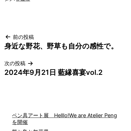
投
前の投稿
身近な野花、野草も自分の感性で。
稿
ナ
次の投稿
ビ
2024年9月21日 藍縁喜宴vol.2
ゲ
ー
シ
ョ
ペン具アート展 Helllo!We are Atelier Peng
を開催
ン