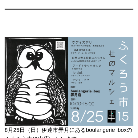
8月25日（日）伊達市弄月にあるboulangerie iboxの