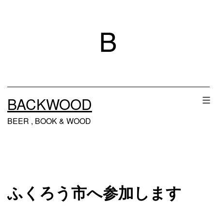
コ
ン
テ
ン
ツ
へ
BACKWOOD
ス
BEER , BOOK & WOOD
キ
ッ
プ
ふくろう市へ参加します