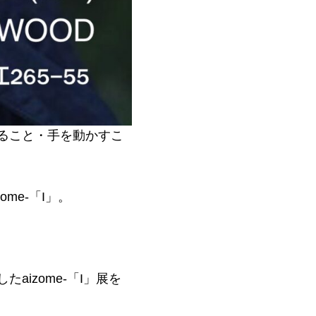
ること・手を動かすこ
me-「I」。
izome-「I」展を