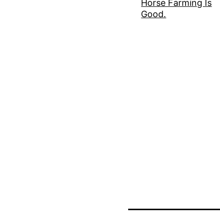
Horse Farming Is
Good.