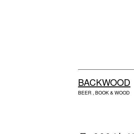
コ
ン
テ
ン
ツ
へ
ス
キ
BACKWOOD
ッ
BEER , BOOK & WOOD
プ