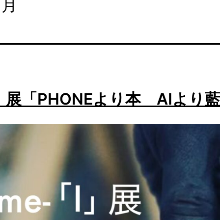
1月
「I」展「PHONEより本 AIより