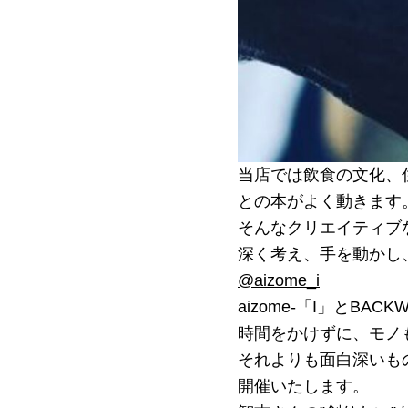
当店では飲食の文化、
との本がよく動きます
そんなクリエイティブな
深く考え、手を動かし、
@aizome_i
aizome-「I」とB
時間をかけずに、モノ
それよりも面白深いもの
開催いたします。