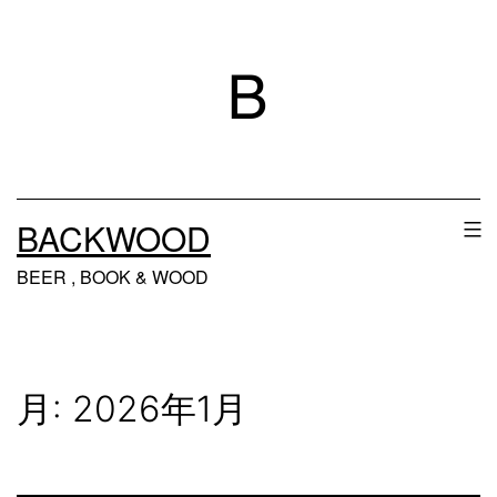
コ
ン
テ
ン
ツ
へ
BACKWOOD
ス
BEER , BOOK & WOOD
キ
ッ
プ
月:
2026年1月