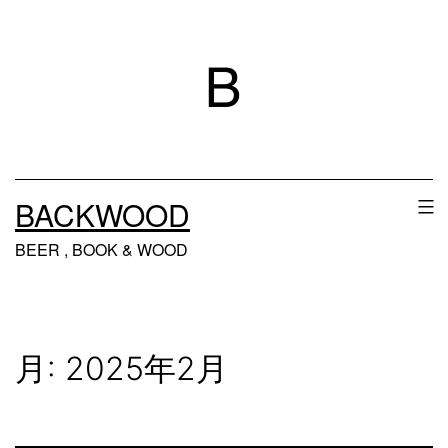
コ
ン
テ
ン
ツ
へ
BACKWOOD
ス
BEER , BOOK & WOOD
キ
ッ
プ
月:
2025年2月