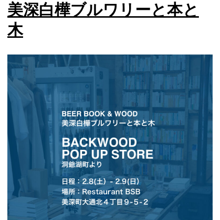
美深白樺ブルワリーと本と
木