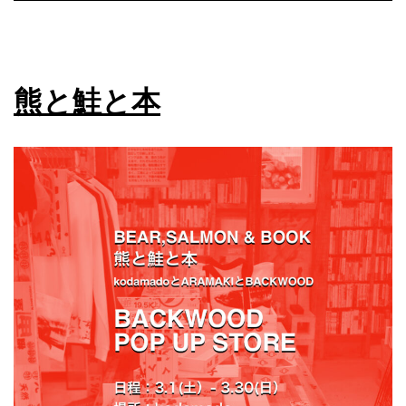
熊と鮭と本