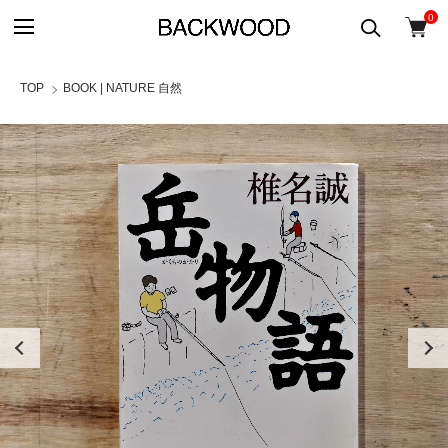
0
TOP
BOOK | NATURE 自然