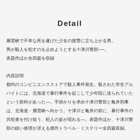
Detail
層雲峡で不幸な死を遂げた少女の復讐に立ち上がる男。
男が殺人を犯すのを止めようとする十津川警部──。
表題作ほか全四篇を収録
内容説明
都内のコンビニエンスストアで殺人事件発生。殺された学生アル
バイトには、北海道で暴行事件を起こして少年院に送られていた
という前科があった―。手掛かりを求め十津川警部と亀井刑事
は、北海道・層雲峡へ向かう。十津川と亀井の前に、暴行事件の
共犯者を付け狙う、犯人の姿が現れる―。表題作ほか、十津川警
部の鋭い推理が冴える傑作トラベル・ミステリー全四篇収録。