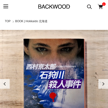
0
TOP
BOOK | Hokkaido 北海道