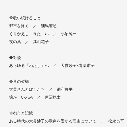
❖歌い続けること
都市を泳ぐ ／ 細馬宏通
くりかえし、うた、い ／ 小沼純一
夜の薬 ／ 髙山花子
❖対談
あらゆる「わたし」へ ／ 大貫妙子×青葉市子
❖音の架橋
大貫さんとぼくたち ／ 網守将平
懐かしい未来 ／ 蓮沼執太
❖都市と記憶
ある時代の大貫妙子の歌声を愛する理由について ／ 松永良平