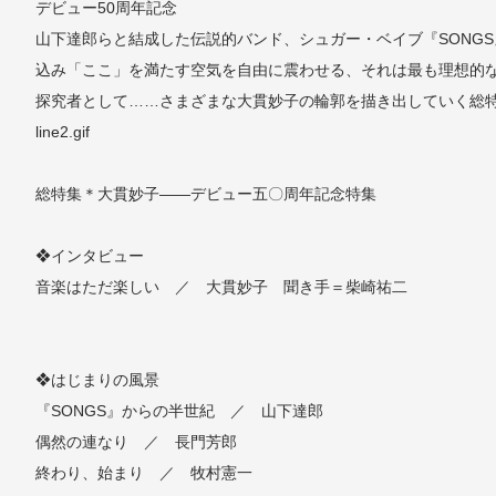
デビュー50周年記念
山下達郎らと結成した伝説的バンド、シュガー・ベイブ『SONG
込み「ここ」を満たす空気を自由に震わせる、それは最も理想的
探究者として……さまざまな大貫妙子の輪郭を描き出していく総
line2.gif
総特集＊大貫妙子――デビュー五〇周年記念特集
❖インタビュー
音楽はただ楽しい ／ 大貫妙子 聞き手＝柴崎祐二
❖はじまりの風景
『SONGS』からの半世紀 ／ 山下達郎
偶然の連なり ／ 長門芳郎
終わり、始まり ／ 牧村憲一