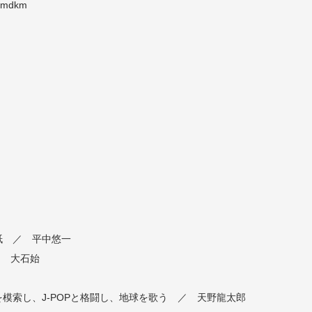
mdkm
紙 ／ 平中悠一
／ 大石始
模索し、J-POPと格闘し、地球を歌う ／ 天野龍太郎