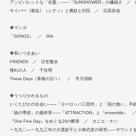
アンビバレントな「名盤」――『SUNSHOWER』の繊細さ ／ i
サイバー《都会》（シティ）と農奴と封臣 ／ 日高良祐
❖マンガ
『SONGS』 ／ INA
❖長いつきあい
FRIENDS ／ 日笠雅水
憧れの人 ／ 千住明
These Days（青春の日々） ／ 市川清師
❖うつりかわるもの
いくたびかの出会い――「ヨーロッパ三部作」と「宛の無い」手
「旅の季節」の最終章――『ATTRACTION』と『ensemble』 
『One Fine Day』をめぐる24の断章 ／ カニエ・ナハ
一九九〇―一九九三年の大貫妙子と小林武史の研究――サウンドを