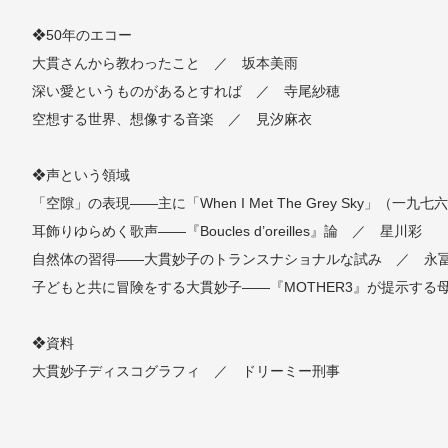
❖50年のエコー
大貫さんから教わったこと ／ 坂本美雨
深い愛というものがあるとすれば ／ 寺尾紗穂
空想する世界、想像する音楽 ／ 見汐麻衣
❖声という領域
「空隙」の表現――主に「When I Met The Grey Sky」（一
耳飾りゆらめく歌声――『Boucles d’oreilles』論 ／ 星川彩
自然体の習得――大貫妙子のトランスナショナルな試み ／ 永
子どもと共に冒険をする大貫妙子――『MOTHER3』が提示す
❖資料
大貫妙子ディスコグラフィ ／ ドリーミー刑事