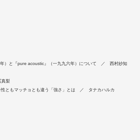
九七六年）と『pure acoustic』（一九九六年）について ／ 西村紗知
冨真梨
る母性ともマッチョとも違う「強さ」とは ／ タナカハルカ