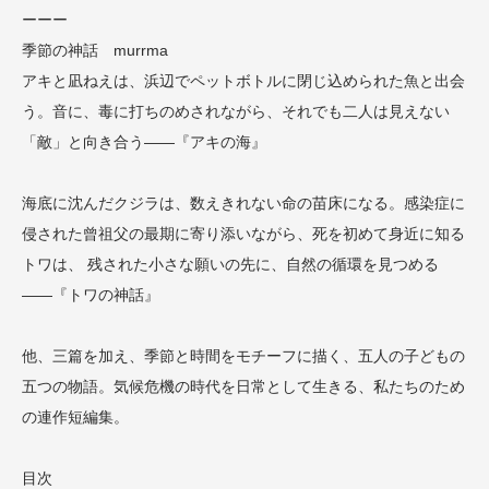
ーーー
季節の神話 murrma
アキと凪ねえは、浜辺でペットボトルに閉じ込められた魚と出会
う。音に、毒に打ちのめされながら、それでも二人は見えない
「敵」と向き合う——『アキの海』
海底に沈んだクジラは、数えきれない命の苗床になる。感染症に
侵された曾祖父の最期に寄り添いながら、死を初めて身近に知る
トワは、 残された小さな願いの先に、自然の循環を見つめる
——『トワの神話』
他、三篇を加え、季節と時間をモチーフに描く、五人の子どもの
五つの物語。気候危機の時代を日常として生きる、私たちのため
の連作短編集。
目次