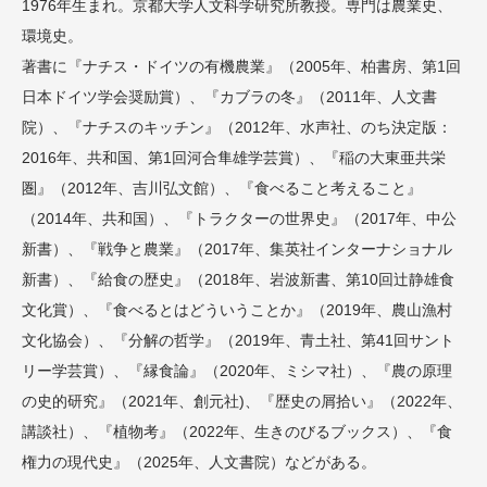
1976年生まれ。京都大学人文科学研究所教授。専門は農業史、
環境史。
著書に『ナチス・ドイツの有機農業』（2005年、柏書房、第1回
日本ドイツ学会奨励賞）、『カブラの冬』（2011年、人文書
院）、『ナチスのキッチン』（2012年、水声社、のち決定版：
2016年、共和国、第1回河合隼雄学芸賞）、『稲の大東亜共栄
圏』（2012年、吉川弘文館）、『食べること考えること』
（2014年、共和国）、『トラクターの世界史』（2017年、中公
新書）、『戦争と農業』（2017年、集英社インターナショナル
新書）、『給食の歴史』（2018年、岩波新書、第10回辻静雄食
文化賞）、『食べるとはどういうことか』（2019年、農山漁村
文化協会）、『分解の哲学』（2019年、青土社、第41回サント
リー学芸賞）、『縁食論』（2020年、ミシマ社）、『農の原理
の史的研究』（2021年、創元社)、『歴史の屑拾い』（2022年、
講談社）、『植物考』（2022年、生きのびるブックス）、『食
権力の現代史』（2025年、人文書院）などがある。