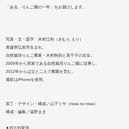
「ある、りんご園の一年」をお届けします。
写真・文・題字 木村江利（きむら えり）
青森県弘前市生まれ。
自然栽培りんご農家・木村秋則と美千子の次女。
2005年から実家である自然栽培りんご園に従事し、
2012年からは父と二人で農園を営む。
撮影はiPhoneを使用。
装丁・デザイン・構成／山下リサ（niwa no niwa）
構成・編集／温野まき
⚫︎四六判変形