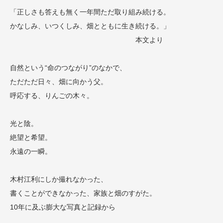
「正しさも答えも無く一年間ただ取り組み続ける。
かなしみ、いつくしみ、畑とともに生き続ける。」
本文より
自然という“命のつながり”のなかで、
ただただ日々、畑に向かう父。
呼応する、りんごの木々。
光と陰。
絶望と希望。
永遠の一瞬。
木村江利にしか撮れなかった、
書くことができなかった、家族と畑のすがた。
10年に及ぶ膨大な写真と記録から