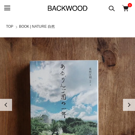
0
TOP
BOOK | NATURE 自然