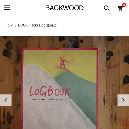
0
TOP
BOOK | Hokkaido 北海道