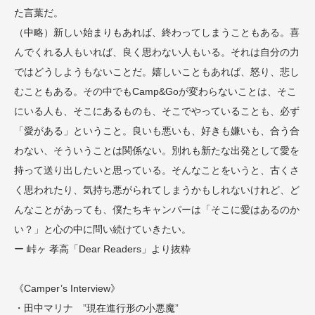
た言葉だ。
（中略）新しい始まりもあれば、終わってしまうこともある。喜
んでくれる人もいれば、良く思わない人もいる。それは自分の力
ではどうしようもないことだ。嬉しいこともあれば、怒り、悲し
むこともある。その中でもCamp&Goが変わらないことは、そこ
にいる人も、そこにあるものも、そこでやっていることも、必ず
「愛がある」ということ。良いも悪いも、好きも嫌いも、合う合
わない、そういうことは関係ない。別れも新たな出発として愛を
持って送り出したいと思っている。そんなことをいうと、古くさ
く思われたり、気持ち悪がられてしまうかもしれないけれど、ど
んなことがあっても、僕たちキャンパーは「そこに愛はあるのか
い？」と心の中に問い続けていきたい。
ー 峠ヶ 孝高「Dear Readers」より抜粋
《Camper’s Interview》
・田中マリナ ”現在進行形の小悪魔”