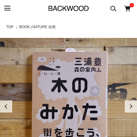
0
TOP
BOOK | NATURE 自然