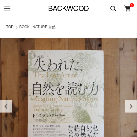
0
TOP
BOOK | NATURE 自然