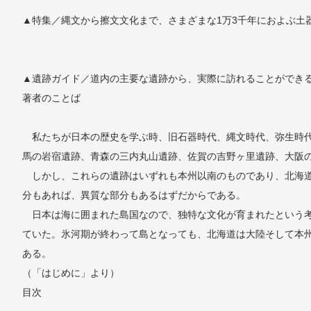
▲特集／縄文から擦文文化まで、さまざまな1万3千年におよぶ土
▲遺跡ガイド／道内の主要な遺跡から、実際に訪れることができ
著者のことば
私たちが日本の歴史を学ぶ時、旧石器時代、縄文時代、弥生時代
馬の岩宿遺跡、青森の三内丸山遺跡、佐賀の吉野ヶ里遺跡、大阪
しかし、これらの遺跡はいずれも本州以南のものであり、北海道
分もあれば、異質な部分もあるはずだからである。
日本は海に囲まれた島国なので、独特な文化が育まれたという考
ていた。氷河期が終わって島となっても、北海道は大陸そして本
ある。
（「はじめに」より）
目次