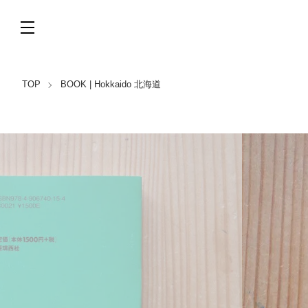
TOP
BOOK | Hokkaido 北海道