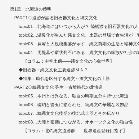
第1章 北海道の黎明
PART1◇遺跡が語る旧石器文化と縄文文化
topic01…北海道にはいつから人が？ 陸橋渡る旧石器文化の人
topic02…温暖化が生んだ縄文文化、土器の登場で食生活が一
topic03…貝塚と大規模集落が示す、縄文前期の生活と精神文
topic04…周堤墓や環状列石にみる、縄文文化の家族や社会の
【コラム：中空土偶――縄文文化の心象世界】
◆旧石器・縄文文化主要遺跡ＭＡＰ
◆特集：時代を区分する縄文～擦文文化の土器
PART2◇続縄文文化 弥生・古墳時代の北海道
topic05…本州とは異なる、独自の時期区分を持つ北海道
topic06…琥珀と管玉に彩られた、続縄文の華麗な装飾品
topic07…続縄文文化後期の後北式土器とその広がり
topic08…大陸と密接につながる、オホーツク文化の独自性
【コラム：北の縄文遺跡群――世界遺産登録目指す】