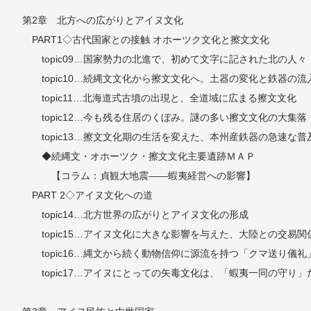
第2章 北方への広がりとアイヌ文化
PART1◇古代国家との接触 オホーツク文化と擦文文化
topic09…国家勢力の北進で、初めて文字に記された北の人々
topic10…続縄文文化から擦文文化へ。土器の変化と鉄器の流
topic11…北海道式古墳の出現と、全道域に広まる擦文文化
topic12…今も残る住居のくぼみ。謎の多い擦文文化の大集落
topic13…擦文文化期の生活を変えた、本州産鉄器の急速な普
◆続縄文・オホーツク・擦文文化主要遺跡ＭＡＰ
【コラム：貞観大地震――蝦夷経営への影響】
PART 2◇アイヌ文化への道
topic14…北方世界の広がりとアイヌ文化の形成
topic15…アイヌ文化に大きな影響を与えた、大陸との交易関
topic16…縄文から続く動物信仰に源流を持つ「クマ送り儀礼
topic17…アイヌにとっての矢毒文化は、「蝦夷一同の守り」