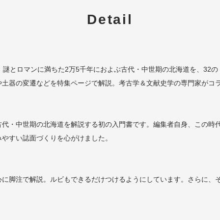
Detail
。謎とロマンに満ちた2万5千年におよぶ古代・中世期の北海道を、32
や土器の変遷などを特集ページで解説。考古学＆文献史学の専門家がコ
古代・中世期の北海道を解説する初の入門書です。編集者自身、この時
みやすい誌面づくりを心がけました。
心に脚注で解説。ルビもできるだけつけるようにしています。さらに、