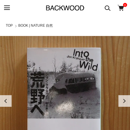
0
TOP
BOOK | NATURE 自然