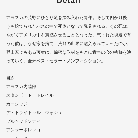
Detail
アラスカの荒野にひとり足を踏み入れた青年。そして四か月後、
うち捨てられたバスの中で死体となって発見される。その死は、
やがてアメリカ中を震撼させることとなった。恵まれた境遇で育
った彼は、なぜ家を捨て、荒野の世界に魅入られていったのか。
登山家でもある著者は、綿密な取材をもとに青年の心の軌跡を辿
っていく。全米ベストセラー・ノンフィクション。
目次
アラスカ内陸部
スタンピード・トレイル
カーシッジ
ディトライトゥル・ウォシュ
ブルヘッドシティ
アンサーボレッゴ