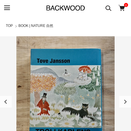
0
TOP
BOOK | NATURE 自然