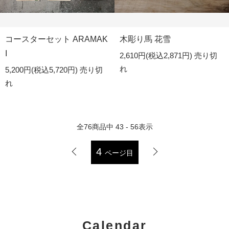
コースターセット ARAMAK
木彫り馬 花雪
I
2,610円(税込2,871円)
売り切
れ
5,200円(税込5,720円)
売り切
れ
全
76
商品中
43 - 56
表示
4
ページ目
Calendar